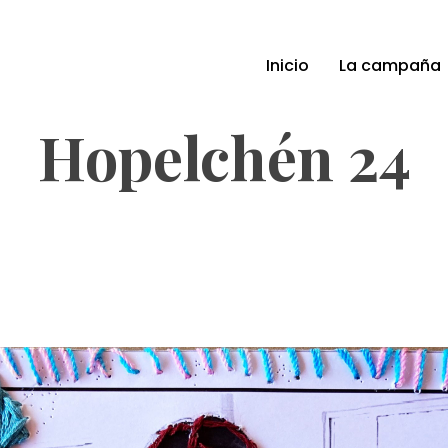
Inicio
La campaña
Hopelchén 24