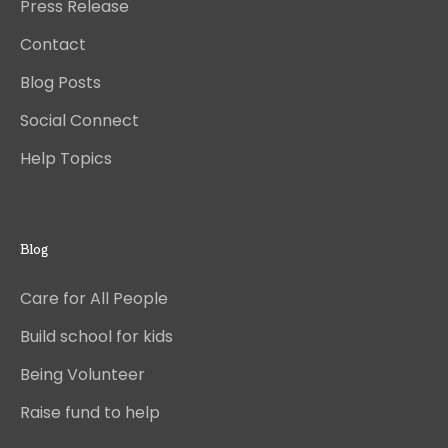
Press Release
Contact
Blog Posts
Social Connect
Help Topics
Blog
Care for All People
Build school for kids
Being Volunteer
Raise fund to help