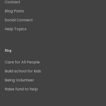
Contact
Blog Posts
Social Connect
Help Topics
Blog
Care for All People
Build school for kids
Being Volunteer
Raise fund to help